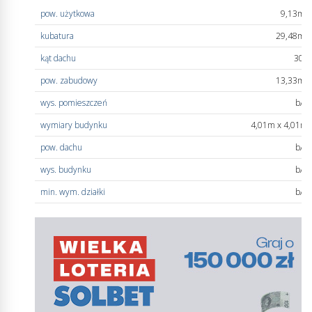
pow. użytkowa
9,13m
2
kubatura
29,48m
3
kąt dachu
30°
pow. zabudowy
13,33m
2
wys. pomieszczeń
b/d
wymiary budynku
4,01m x 4,01m
pow. dachu
b/d
wys. budynku
b/d
min. wym. działki
b/d