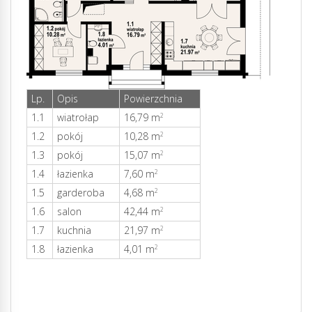
Lp.
Opis
Powierzchnia
1.1
wiatrołap
16,79 m
2
1.2
pokój
10,28 m
2
1.3
pokój
15,07 m
2
1.4
łazienka
7,60 m
2
1.5
garderoba
4,68 m
2
1.6
salon
42,44 m
2
1.7
kuchnia
21,97 m
2
1.8
łazienka
4,01 m
2