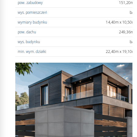
pow. zabudowy
151,20m
2
wys. pomieszczeń
b/d
wymiary budynku
14,40m x 10,50m
pow. dachu
249,36m
2
wys. budynku
b/d
min. wym. działki
22,40m x 19,10m