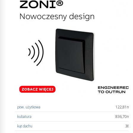
pow. użytkowa
122,81m
2
kubatura
836,70m
3
kąt dachu
38°