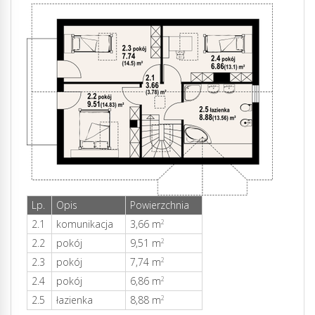
Lp.
Opis
Powierzchnia
2.1
komunikacja
3,66 m
2
2.2
pokój
9,51 m
2
2.3
pokój
7,74 m
2
2.4
pokój
6,86 m
2
2.5
łazienka
8,88 m
2