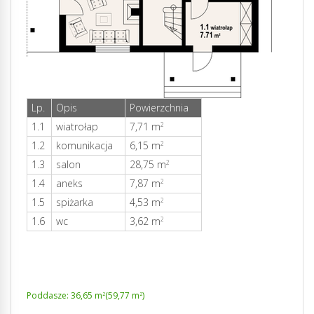
Lp.
Opis
Powierzchnia
1.1
wiatrołap
7,71 m
2
1.2
komunikacja
6,15 m
2
1.3
salon
28,75 m
2
1.4
aneks
7,87 m
2
1.5
spiżarka
4,53 m
2
1.6
wc
3,62 m
2
Poddasze: 36,65 m
(59,77 m
)
2
2