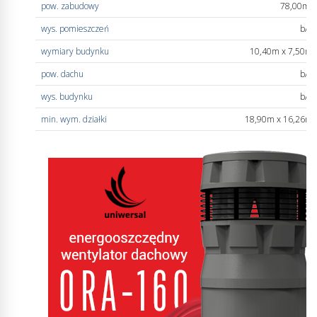
pow. zabudowy
78,00m
2
wys. pomieszczeń
b/d
wymiary budynku
10,40m x 7,50m
pow. dachu
b/d
wys. budynku
b/d
min. wym. działki
18,90m x 16,26m