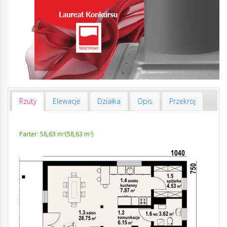
Rzuty
Elewacje
Działka
Opis
Przekroj
Parter: 58,63 m
(58,63 m
)
2
2