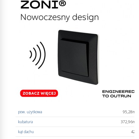
pow. użytkowa
95,28m
2
kubatura
372,96m
3
kąt dachu
42°