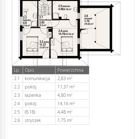
Lp.
Opis
Powierzchnia
2.1
komunikacja
2,83 m
2
2.2
pokój
11,37 m
2
2.3
łazienka
4,80 m
2
2.4
pokój
14,16 m
2
2.5
(8.18)
4,48 m
2
2.6
stryszek
1,75 m
2