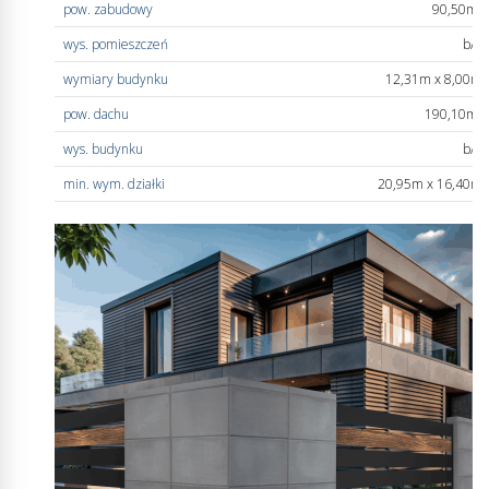
pow. zabudowy
90,50m
2
wys. pomieszczeń
b/d
wymiary budynku
12,31m x 8,00m
pow. dachu
190,10m
2
wys. budynku
b/d
min. wym. działki
20,95m x 16,40m