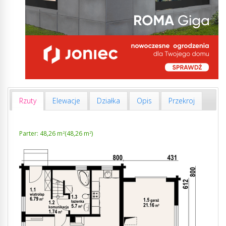
Rzuty
Elewacje
Działka
Opis
Przekroj
Parter: 48,26 m
(48,26 m
)
2
2