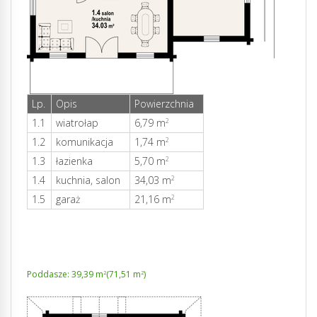
Lp.
Opis
Powierzchnia
1.1
wiatrołap
6,79 m
2
1.2
komunikacja
1,74 m
2
1.3
łazienka
5,70 m
2
1.4
kuchnia, salon
34,03 m
2
1.5
garaż
21,16 m
2
Poddasze: 39,39 m
(71,51 m
)
2
2