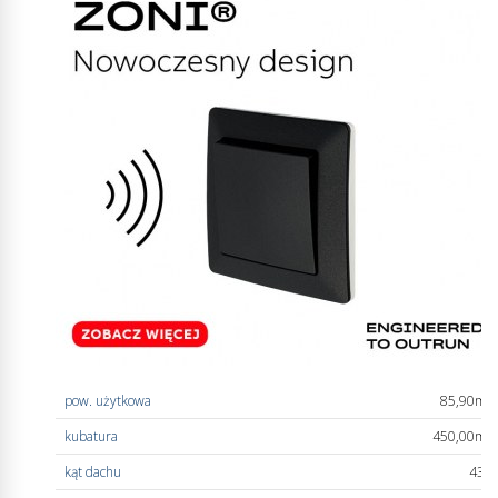
pow. użytkowa
85,90m
2
kubatura
450,00m
3
kąt dachu
43°