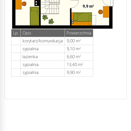
Lp.
Opis
Powierzchnia
korytarz/komunikacja
9,00 m
2
sypialnia
9,10 m
2
łazienka
6,60 m
2
sypialnia
13,40 m
2
sypialnia
9,90 m
2