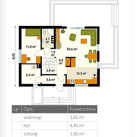
Lp.
Opis
Powierzchnia
wiatrołap
3,60 m
2
hol
4,40 m
2
schody
3,90 m
2