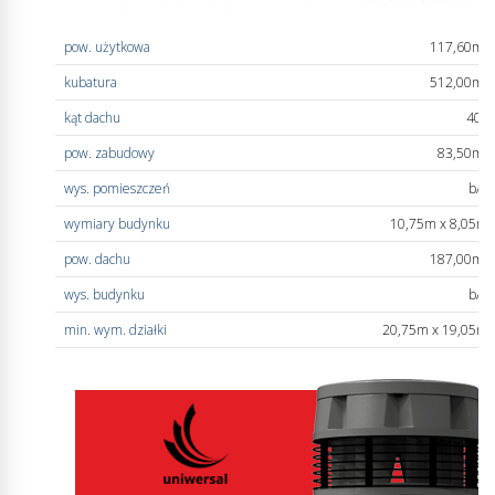
pow. użytkowa
117,60m
2
kubatura
512,00m
3
kąt dachu
40°
pow. zabudowy
83,50m
2
wys. pomieszczeń
b/d
wymiary budynku
10,75m x 8,05m
pow. dachu
187,00m
2
wys. budynku
b/d
min. wym. działki
20,75m x 19,05m