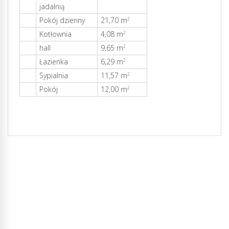
jadalnią
Pokój dzienny
21,70 m
2
Kotłownia
4,08 m
2
hall
9,65 m
2
Łazienka
6,29 m
2
Sypialnia
11,57 m
2
Pokój
12,00 m
2