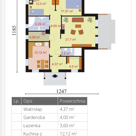
Lp.
Opis
Powierzchnia
Wiatrołap
4,37 m
2
Garderoba
4,00 m
2
Łazienka
3,60 m
2
Kuchnia z
12,12 m
2