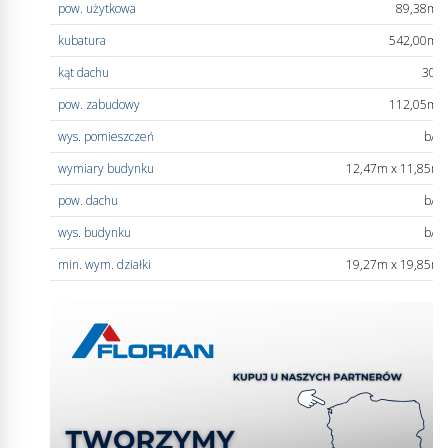
pow. użytkowa
89,38m
2
kubatura
542,00m
3
kąt dachu
30°
pow. zabudowy
112,05m
2
wys. pomieszczeń
b/d
wymiary budynku
12,47m x 11,85m
pow. dachu
b/d
wys. budynku
b/d
min. wym. działki
19,27m x 19,85m