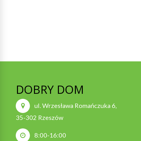
DOBRY DOM
ul. Wrzesława Romańczuka 6,
35-302 Rzeszów
8:00-16:00