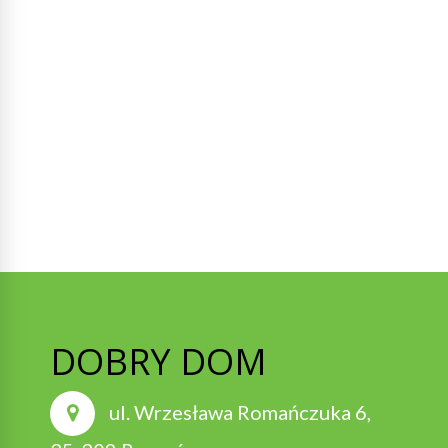
DOBRY DOM
ul. Wrzesława Romańczuka 6,