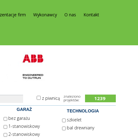
zentacje firm
Wykonawcy
O nas
Kontakt
znaleziono
z piwnicą
1239
projektów:
GARAŻ
TECHNOLOGIA
bez garażu
szkielet
1-stanowiskowy
bal drewniany
2-stanowiskowy