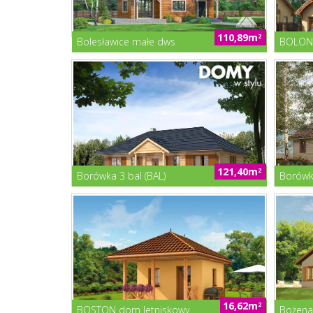
110,89m
2
Bolesławice małe dws
BOLONIA
121,40m
2
Borówka 3 bal (BAL)
Borówka
16,62m
2
BOSTON dom letniskowy
Bożena