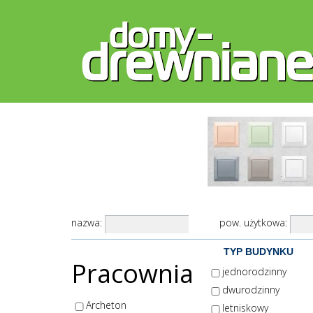
nazwa:
pow. użytkowa:
TYP BUDYNKU
Pracownia
jednorodzinny
dwurodzinny
Archeton
letniskowy