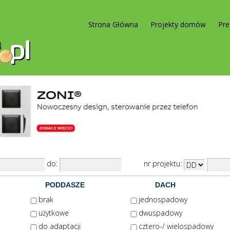
Strona Główna
Projekty domów
Pre
do:
nr projektu:
PODDASZE
DACH
brak
jednospadowy
użytkowe
dwuspadowy
do adaptacji
cztero-/ wielospadowy