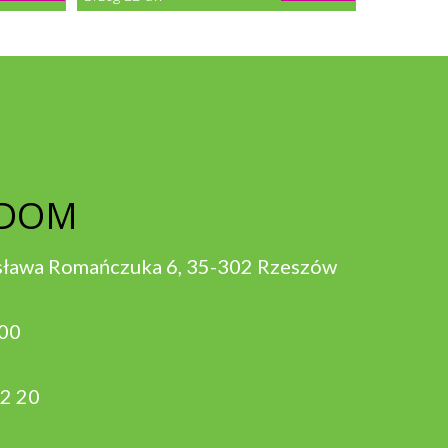
 DOM
sława Romańczuka 6, 35-302 Rzeszów
:00
2 20