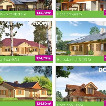
143,70m
2
 - bliźniak dla je
Bono drewniany
124,79m
2
 4 bal (BAL)
Borówka 5 dr-S (DR-S)
124,50m
2
Bryza dr-S (DR-S)