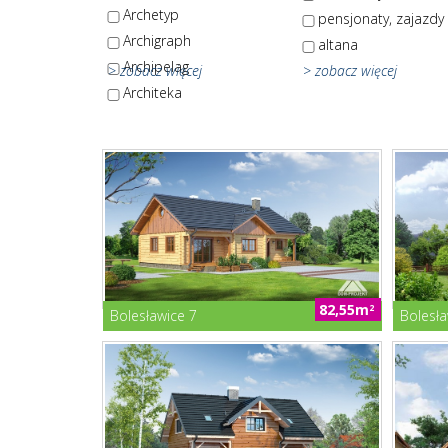
Archetyp
pensjonaty, zajazdy
Archigraph
altana
Archipelag
> zobacz więcej
> zobacz więcej
Architeka
82,55m
2
Bolesławice 7
Bolesł