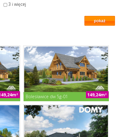
3 i więcej
149,24m
149,24m
2
2
Bolesławice dw 5g-01