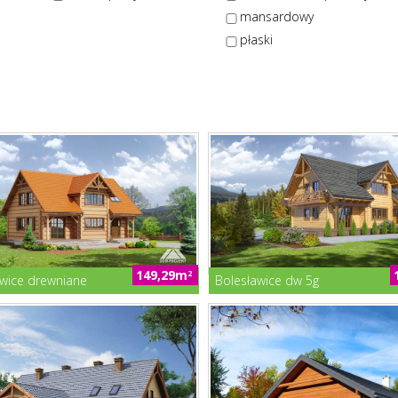
mansardowy
płaski
149,29m
2
awice drewniane
Bolesławice dw 5g