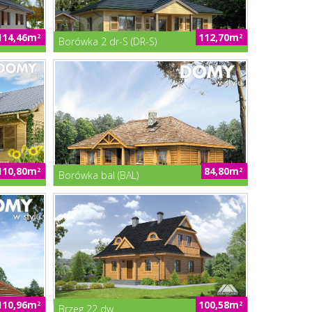
114,46m
112,70m
2
2
Borówka 2 dr-S (DR-S)
110,80m
84,80m
2
2
Borówka bal (BAL)
110,96m
100,58m
2
2
Brzeg 22 dw